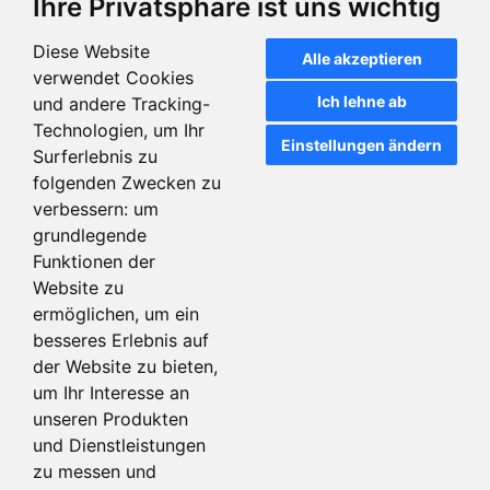
Ihre Privatsphäre ist uns wichtig
Diese Website
Alle akzeptieren
Colop Pocket Stamp Mini
Colop Pocket Stamp Plus 20
verwendet Cookies
schwarz
Ich lehne ab
und andere Tracking-
Technologien, um Ihr
Einstellungen ändern
Surferlebnis zu
Artikeldetails
Artikeldetails
folgenden Zwecken zu
verbessern:
um
grundlegende
Funktionen der
Website zu
ermöglichen
,
um ein
besseres Erlebnis auf
der Website zu bieten
,
um Ihr Interesse an
unseren Produkten
und Dienstleistungen
Heri Classic G Light 6431
Kugelschreiberstempel Blau
zu messen und