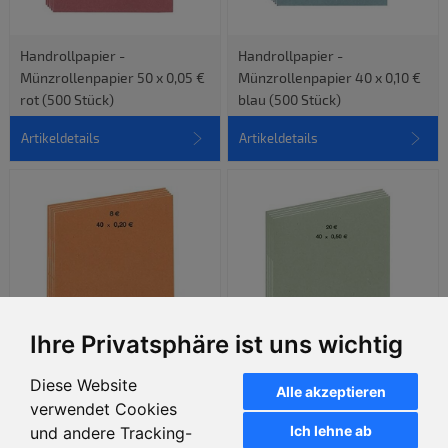
Handrollpapier -
Handrollpapier -
Münzrollenpapier 50 x 0,05 €
Münzrollenpapier 40 x 0,10 €
rot (500 Stück)
blau (500 Stück)
Artikeldetails
Artikeldetails
Ihre Privatsphäre ist uns wichtig
Diese Website
Alle akzeptieren
Handrollpapier -
Handrollpapier -
verwendet Cookies
Münzrollenpapier 40 x 0,20 €
Münzrollenpapier 40 x 0,50 €
Ich lehne ab
und andere Tracking-
orange (500 Stück)
grün (500 Stück)