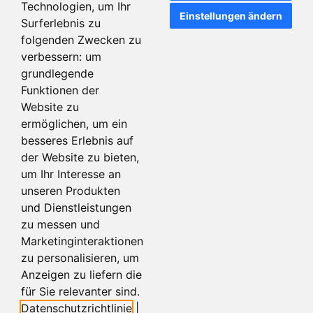
Technologien, um Ihr
Einstellungen ändern
Surferlebnis zu
Artikeldetails
Artikeldetails
folgenden Zwecken zu
verbessern:
um
grundlegende
Funktionen der
Website zu
ermöglichen
,
um ein
besseres Erlebnis auf
der Website zu bieten
,
um Ihr Interesse an
unseren Produkten
und Dienstleistungen
Handrollpapier -
Handrollpapier -
Münzrollenpapier 25 x 1,00 €
Münzrollenpapier 25 x 2,00 €
zu messen und
gelb (500 Stück)
violett (500 Stück)
Marketinginteraktionen
zu personalisieren
,
um
Artikeldetails
Artikeldetails
Anzeigen zu liefern die
für Sie relevanter sind
.
Datenschutzrichtlinie
|