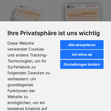
Ihre Privatsphäre ist uns wichtig
Diese Website
Alle akzeptieren
SEPA-Überweisung
SEPA-Überweisung
verwendet Cookies
(Echtzeitüberweisung),
(Echtzeitüberweisung),
Ich lehne ab
und andere Tracking-
einzeln, 2-fach, mit
einzeln, 1-fach, mit
Technologien, um Ihr
Markenzeichen und
Markenzeichen und
Einstellungen ändern
Surferlebnis zu
Artikeldetails
Artikeldetails
Bankeindruck
Bankeindruck
folgenden Zwecken zu
verbessern:
um
grundlegende
Funktionen der
Website zu
ermöglichen
,
um ein
besseres Erlebnis auf