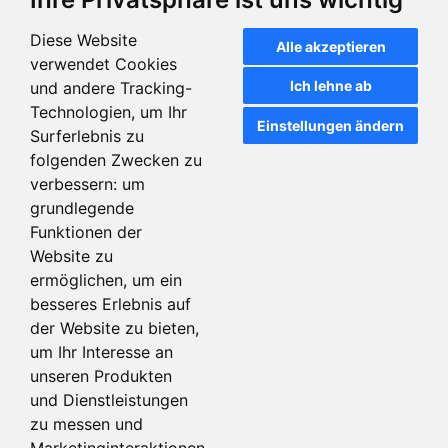
Diese Website
Alle akzeptieren
Digitale NFC-Visitenkarten |
Digitale NFC-Visitenkarten |
verwendet Cookies
Metallkarte | Sparkasse
Metallkarte | Sparkasse
Ich lehne ab
und andere Tracking-
silber (inkl. digitalen vCard-
silber (inkl. digitalen vCard-
Technologien, um Ihr
Profil)
Profil)
Einstellungen ändern
Surferlebnis zu
Artikeldetails
Artikeldetails
folgenden Zwecken zu
verbessern:
um
grundlegende
Funktionen der
Website zu
ermöglichen
,
um ein
besseres Erlebnis auf
der Website zu bieten
,
um Ihr Interesse an
unseren Produkten
und Dienstleistungen
Digitale NFC-Visitenkarten |
Individualanfrage digitale
Metallkarte | Sparkasse
Visitenkarten
zu messen und
silber (inkl. digitalen vCard-
Marketinginteraktionen