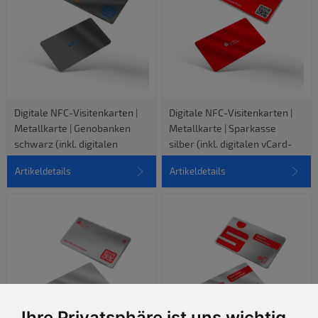
Digitale NFC-Visitenkarten |
Digitale NFC-Visitenkarten |
Metallkarte | Genobanken
Metallkarte | Sparkasse
schwarz (inkl. digitalen
silber (inkl. digitalen vCard-
vCard-Profil)
Profil)
Artikeldetails
Artikeldetails
Ihre Privatsphäre ist uns wichtig