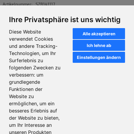
Artikelnummer:
SZB141117
Ihre Privatsphäre ist uns wichtig
SIE BENÖTIGEN EINE INDIVIDUELLE ZEUGNISMAPPE?
Diese Website
Alle akzeptieren
Material: Chromosulfatkarton weiß, 260
g/qm
oder 300 g/qm
verwendet Cookies
Veredelung: matt oder glänzend
Ich lehne ab
und andere Tracking-
eingeklebte kfm. SK-Abheftung mit Durchschiebemechanik
3 Klarsichthülle DIN A4 inkl., oben offen, eingelegt
Technologien, um Ihr
Einstellungen ändern
Rücken gerillt für 5 mm Füllhöhe
Surferlebnis zu
gefaltet geliefert
folgenden Zwecken zu
Druck: individuell gestaltbar
verbessern:
um
Format: geschlossen 220 mm x 305 mm
grundlegende
PREIS AUF ANFRAGE
Funktionen der
Website zu
+ Produktsicherheit und mehr
ermöglichen
,
um ein
besseres Erlebnis auf
Die Preiskalkulation für diesen Artikel ist derzeit nicht
der Website zu bieten
,
verfügbar. Daher kann dieser Artikel nicht bestellt
um Ihr Interesse an
werden.
unseren Produkten