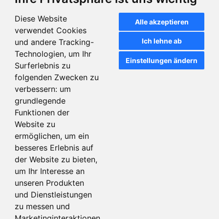
Diese Website
Alle akzeptieren
Metallkarten - NFC Weiße
Metallkarten - NFC Roségold
verwendet Cookies
Visitenkarten mit NTAG213
Visitenkarten mit NTAG213
Ich lehne ab
und andere Tracking-
Technologien, um Ihr
Einstellungen ändern
Surferlebnis zu
Artikeldetails
Artikeldetails
folgenden Zwecken zu
verbessern:
um
grundlegende
Funktionen der
Website zu
ermöglichen
,
um ein
besseres Erlebnis auf
der Website zu bieten
,
um Ihr Interesse an
unseren Produkten
und Dienstleistungen
Muster Premium Metallkarte
– Veredelungsmöglichkeiten
zu messen und
Marketinginteraktionen