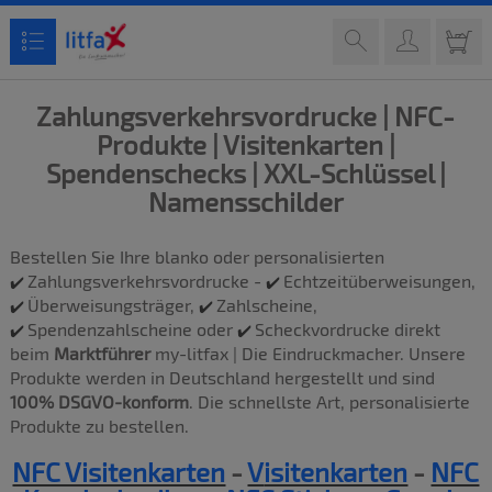
Zahlungsverkehrsvordrucke
|
NFC-
Produkte
|
Visitenkarten
|
Spendens
checks
|
XXL-Schlüssel
|
Namensschilder
Bestellen Sie Ihre blanko oder personalisierten
Zahlungsverkehrsvordrucke -
Echtzeitüberweisungen,
✔️
✔️
Überweisungsträger,
Zahlscheine,
✔️
✔️
Spendenzahlscheine oder
Scheckvordrucke direkt
✔️
✔️
beim
Marktführer
my-litfax | Die Eindruckmacher. Unsere
Produkte werden in Deutschland hergestellt und sind
100% DSGVO-konform
. Die schnellste Art, personalisierte
Produkte zu bestellen.
NFC Visitenkarten
-
V
isitenkarten
-
NFC