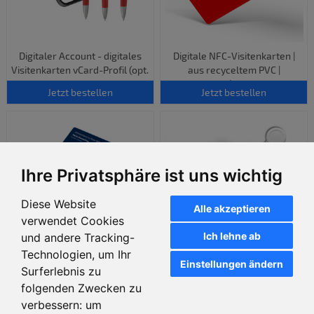
Digitaler Account - digitales
Digitale NFC-Visitenkarten |
Visitenkarten vCard-Profil (opt.
aus recyceltem PVC |
mit Sparkassen NFC-
Sparkasse (inkl. digitalen
Jetzt bestellen
Jetzt bestellen
Kugelschreiber)
vCard-Profil)
Ihre Privatsphäre ist uns wichtig
Diese Website
Alle akzeptieren
verwendet Cookies
Ich lehne ab
und andere Tracking-
Technologien, um Ihr
Einstellungen ändern
Digitale NFC-Visitenkarten |
LinkedIn Karte NFC + QR-Code
Surferlebnis zu
aus recyceltem PVC |
- inkl. Text- und Logodruck
folgenden Zwecken zu
Genobanken (inkl. digitalen
(Format: 85,6 x 54 mm)
verbessern:
um
Jetzt bestellen
Jetzt bestellen
vCard-Profil)