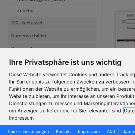
Zubehör
XXL-Schlüssel
Namensschilder
Organisation
Ihre Privatsphäre ist uns wichtig
Marketing
Individuell
Diese Website verwendet Cookies und andere Trackin
Ihr Surferlebnis zu folgenden Zwecken zu verbessern:
Funktionen der Website zu ermöglichen
,
um ein bessere
Website zu bieten
,
um Ihr Interesse an unseren Produk
Dienstleistungen zu messen und Marketinginteraktionen
um Anzeigen zu liefern die für Sie relevanter sind
.
Date
Impressum
Cookie-Einstellungen
Kontakt
Impressum
AGB
Daten