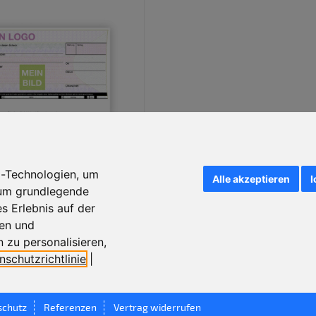
e Bankenschecks
g-Technologien, um
Alle akzeptieren
I
um grundlegende
s Erlebnis auf der
ten und
 zu personalisieren
,
nschutzrichtlinie
|
schutz
Referenzen
Vertrag widerrufen