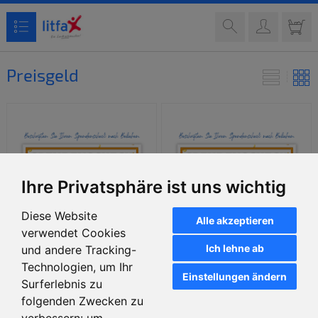
Preisgeld
Ihre Privatsphäre ist uns wichtig
Diese Website
Alle akzeptieren
verwendet Cookies
Ich lehne ab
und andere Tracking-
Technologien, um Ihr
Individueller "Luke"
Individueller "Luke"
Einstellungen ändern
Surferlebnis zu
Spendenscheck (60x34 cm) -
Spendenscheck (90x51 cm) -
selbst gestalten
selbst gestalten
folgenden Zwecken zu
verbessern:
um