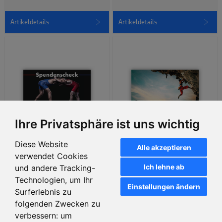
Artikeldetails
Artikeldetails
Ihre Privatsphäre ist uns wichtig
Diese Website
Alle akzeptieren
"Wrestling" Spendenscheck,
"Klettern" Spendenscheck, PR
verwendet Cookies
PR Scheck, Übergabescheck
Scheck, Übergabescheck
Ich lehne ab
und andere Tracking-
Technologien, um Ihr
Einstellungen ändern
Surferlebnis zu
Artikeldetails
Artikeldetails
folgenden Zwecken zu
verbessern:
um