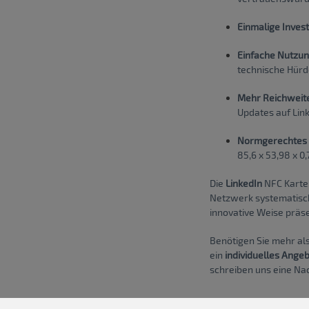
Einmalige Investi
Einfache Nutzun
technische Hürd
Mehr Reichweit
Updates auf Link
Normgerechtes 
85,6 x 53,98 x 0
Die
LinkedIn
NFC Karte 
Netzwerk systematisc
innovative Weise präse
Benötigen Sie mehr al
ein
individuelles Ange
schreiben uns eine Nac