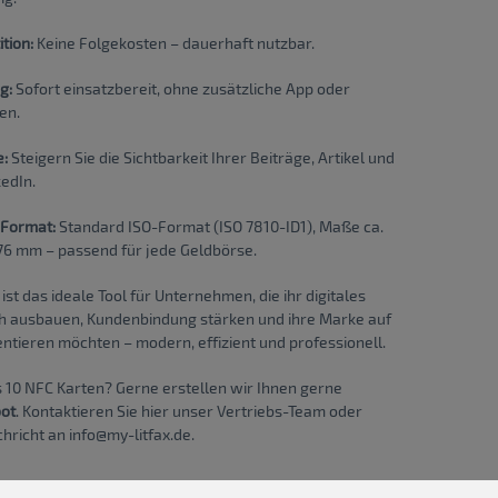
tion:
Keine Folgekosten – dauerhaft nutzbar.
g:
Sofort einsatzbereit, ohne zusätzliche App oder
en.
e:
Steigern Sie die Sichtbarkeit Ihrer Beiträge, Artikel und
edIn.
Format:
Standard ISO-Format (ISO 7810-ID1), Maße ca.
,76 mm – passend für jede Geldbörse.
ist das ideale Tool für Unternehmen, die ihr digitales
h ausbauen, Kundenbindung stärken und ihre Marke auf
ntieren möchten – modern, effizient und professionell.
s 10 NFC Karten? Gerne erstellen wir Ihnen gerne
bot
. Kontaktieren Sie
hier
unser Vertriebs-Team oder
hricht an info@my-litfax.de.