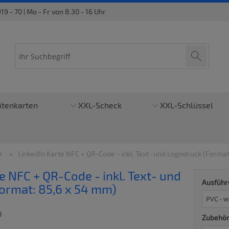
9 - 70 | Mo - Fr von 8.30 - 16 Uhr
itenkarten
XXL-Scheck
XXL-Schlüssel
er
LinkedIn Karte NFC + QR-Code - inkl. Text- und Logodruck (Format
e NFC + QR-Code - inkl. Text- und
Ausführ
ormat: 85,6 x 54 mm)
0
Zubehör 