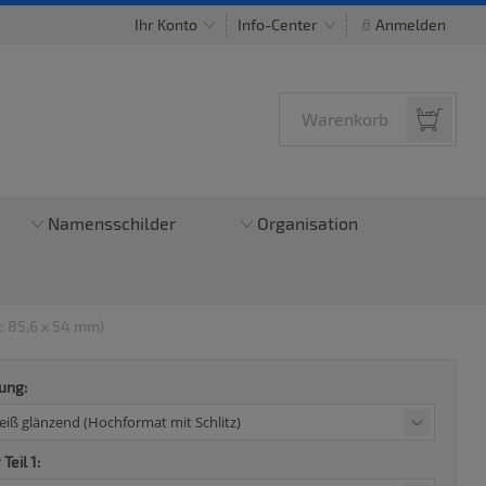
Ihr Konto
Info-Center
Anmelden
Warenkorb
Namensschilder
Organisation
: 85,6 x 54 mm)
ung:
Teil 1: