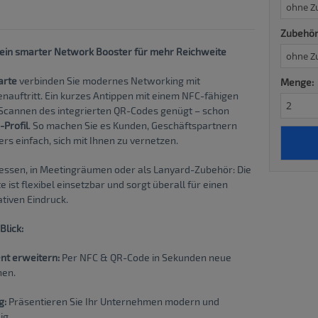
Zubehör 
Dein smarter Network Booster für mehr Reichweite
arte
verbinden Sie modernes Networking mit
Menge:
nauftritt. Ein kurzes Antippen mit einem NFC-fähigen
Scannen des integrierten QR-Codes genügt – schon
-Profil
. So machen Sie es Kunden, Geschäftspartnern
s einfach, sich mit Ihnen zu vernetzen.
ssen, in Meetingräumen oder als Lanyard-Zubehör: Die
ist flexibel einsetzbar und sorgt überall für einen
ativen Eindruck.
Blick:
nt erweitern:
Per NFC & QR-Code in Sekunden neue
nen.
g:
Präsentieren Sie Ihr Unternehmen modern und
ig.